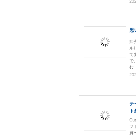
202
黒
卸
ル
で
で
む
202
テ
ト
C
フ
質