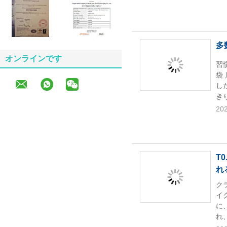
多
オンラインです
習
袋
し
き
202
T
れ
ク
イ
に
れ