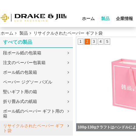
ホーム
製品
企業情報
ホーム
製品
リサイクルされたペーパー ギフト袋
すべての製品
1
2
3
4
5
段ボール紙の包装箱
注文のペーパー包装箱
ボール紙の包装箱
ペーパー ジグソー パズル
堅いギフト用の箱
折り畳み式の紙箱
ボール紙のペーパー ギフト用の
箱
リサイクルされたペーパー ギフ
多数色の再使用可能な布の買い物
ト袋