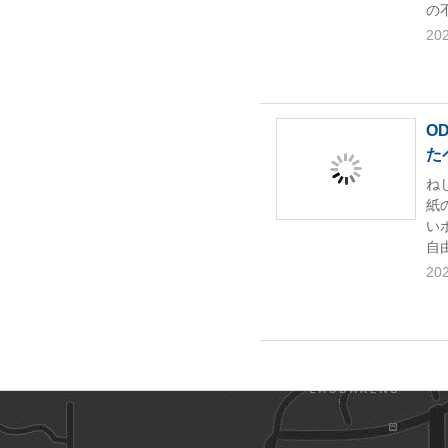
の
202
O
た
ね
紙
い
自
202