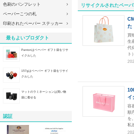
色刷のパンフレット
リサイクルされたペーパ
ペーパーこつの札
C
印刷されたペーパー ステッカー
た
買
最もよいプロダクト
生
代
Pantonはペーパー ギフト袋をリサ
ト
イクルした
202
157gはペーパー ギフト袋をリサイ
クルした
1
マットのラミネーションは買い物
イ
袋に着せる
容
順
認証
を
私
202