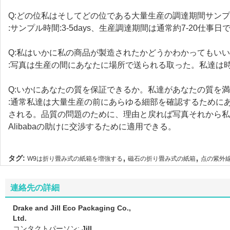
Q:どの位私はそしてどの位である大量生産の調達期間サン
:サンプル時間:3-5days、生産調達期間は通常約7-20仕事日
Q:私はいかに私の商品が製造されたかどうかわかってもい
:写真は生産の間にあなたに場所で送られる取った。私達は
Q:いかにあなたの質を保証できるか。私達があなたの質を
:通常私達は大量生産の前にあらゆる細部を確認するために
される。品質の問題のために、理由と戻れば写真それから私
Alibabaの助けに交渉するために適用できる。
,
,
タグ:
W9は折り畳み式の紙箱を増強する
磁石の折り畳み式の紙箱
点の紫外
連絡先の詳細
Drake and Jill Eco Packaging Co.,
Ltd.
コンタクトパーソン:
Jill