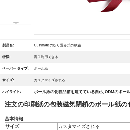
製品名:
Custmaticの折り畳み式の紙箱
特徴:
再生利用できる
ペーパー タイプ:
ボール紙
サイズ:
カスタマイズされる
ボール紙の化粧品箱を建てている自己
ODMのボー
ハイライト:
,
注文の印刷紙の包装磁気閉鎖のボール紙の
基本情報:
サイズ
カスタマイズされる