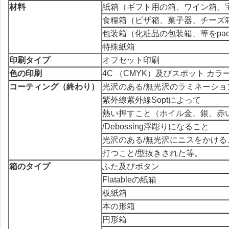
材料
紙箱（ギフト用の箱、ワイン箱、
食糧箱（ピザ箱、菓子器、チーズ
包装箱（化粧品の包装箱、等をpac
特殊紙箱
印刷タイプ
オフセット印刷
色の印刷
4C （CMYK）及びスポット カラー（
コーティング（終わり）
光沢のある/無光沢のラミネーショ
紫外線紫外線Soptによって
熱い押すこと（ホイル金、銀、赤
/Debossing浮彫りになること
光沢のある/無光沢にニスをかける
打つこと/型抜きされた等。
箱のタイプ
ふた及びボタン
Flatableの紙箱
板紙箱
本の形箱
円形箱