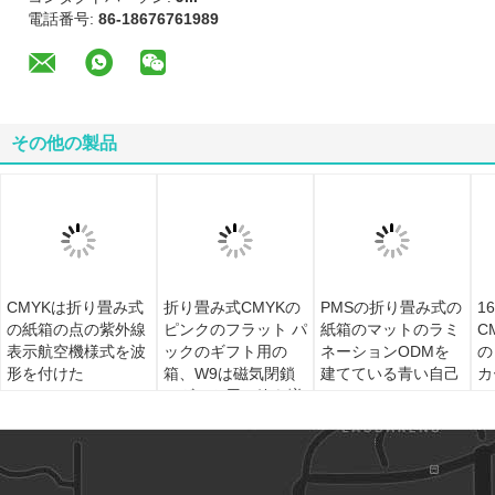
電話番号:
86-18676761989
その他の製品
CMYKは折り畳み式
折り畳み式CMYKの
PMSの折り畳み式の
1
の紙箱の点の紫外線
ピンクのフラット パ
紙箱のマットのラミ
C
表示航空機様式を波
ックのギフト用の
ネーションODMを
の
形を付けた
箱、W9は磁気閉鎖
建てている青い自己
カ
のギフト用の箱を増
強する