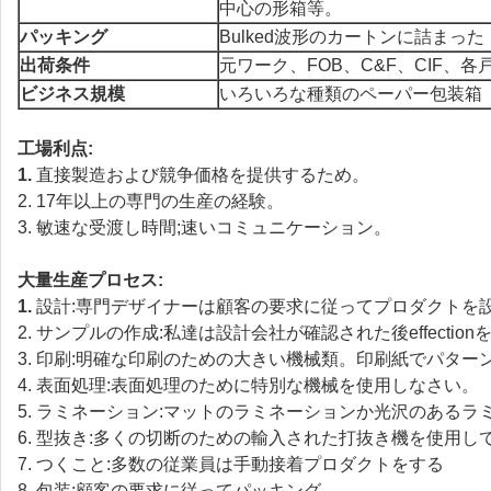
中心の形箱等。
パッキング
Bulked波形のカートンに詰まった
出荷条件
元ワーク、FOB、C&F、CIF、
ビジネス規模
いろいろな種類のペーパー包装箱
工場利点:
1.
直接製造および競争価格を提供するため。
2. 17年以上の専門の生産の経験。
3. 敏速な受渡し時間;速いコミュニケーション。
大量生産プロセス:
1.
設計:専門デザイナーは顧客の要求に従ってプロダクトを
2. サンプルの作成:私達は設計会社が確認された後effect
3. 印刷:明確な印刷のための大きい機械類。印刷紙でパター
4. 表面処理:表面処理のために特別な機械を使用しなさい。
5. ラミネーション:マットのラミネーションか光沢のあるラ
6. 型抜き:多くの切断のための輸入された打抜き機を使用し
7. つくこと:多数の従業員は手動接着プロダクトをする
8. 包装:顧客の要求に従ってパッキング