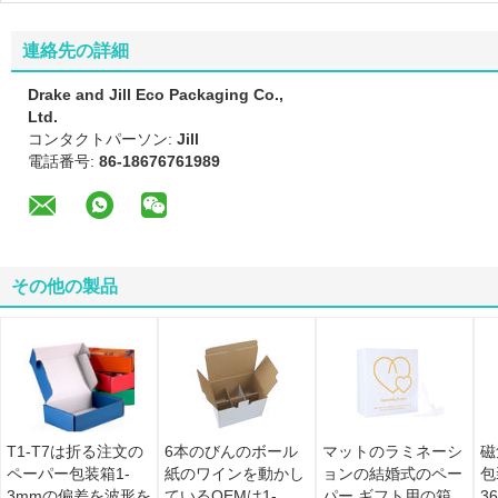
連絡先の詳細
Drake and Jill Eco Packaging Co.,
Ltd.
コンタクトパーソン:
Jill
電話番号:
86-18676761989
その他の製品
T1-T7は折る注文の
6本のびんのボール
マットのラミネーシ
磁
ペーパー包装箱1-
紙のワインを動かし
ョンの結婚式のペー
包
3mmの偏差を波形を
ているOEMは1-
パー ギフト用の箱、
3