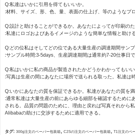
Q:私達はいかに引用を得てもいいか。
:材料、サイズ、形、色、量、表面の仕上げ、等のようなプ
Q:設計と助けることができるか。あなたによってが印刷の
:私達にロゴおよびあるイメージのような簡単な情報と助けるべき専
Q:どの位私はそしてどの位である大量生産の調達期間サン
:サンプル時間:3-5days、生産調達期間は通常約7-20仕事日
Q:私はいかに私の商品が製造されたかどうかわかってもい
:写真は生産の間にあなたに場所で送られる取った。私達は
Q:いかにあなたの質を保証できるか。私達があなたの質を
:通常私達は大量生産の前にあらゆる細部を確認するために
される。品質の問題のために、理由と戻れば写真それから私
Alibabaの助けに交渉するために適用できる。
,
,
タグ:
300g注文のペーパー包装箱
C2Sの注文のペーパー包装箱
T1注文のペ