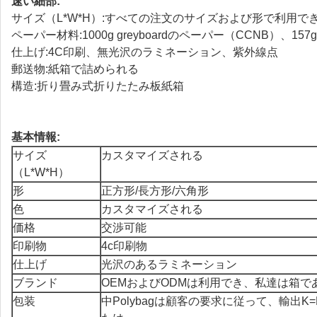
速い細部:
サイズ（L*W*H）:すべての注文のサイズおよび形で利用で
ペーパー材料:1000g greyboardのペーパー（CCNB）、
仕上げ:4C印刷、無光沢のラミネーション、紫外線点
郵送物:紙箱で詰められる
構造:折り畳み式折りたたみ板紙箱
基本情報:
サイズ
カスタマイズされる
（L*W*H）
形
正方形/長方形/六角形
色
カスタマイズされる
価格
交渉可能
印刷物
4c印刷物
仕上げ
光沢のあるラミネーション
ブランド
OEMおよびODMは利用でき、私達は箱
包装
中Polybagは顧客の要求に従って、輸出